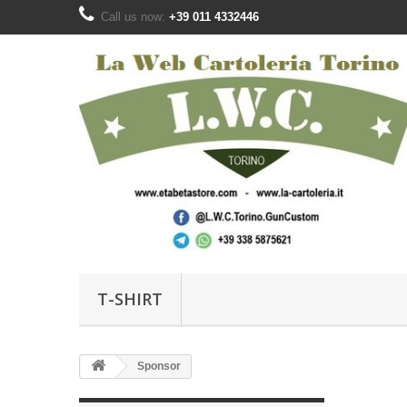
Call us now:
+39 011 4332446‬
T-SHIRT
Sponsor