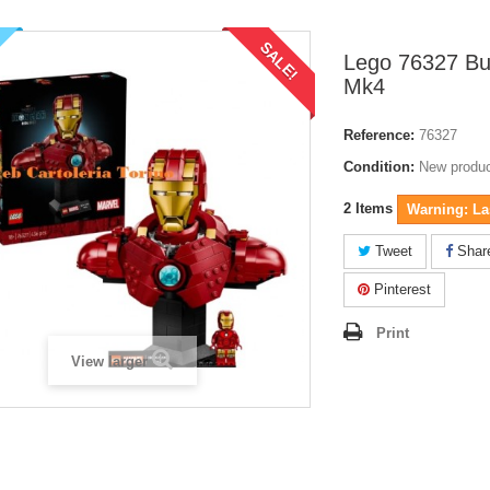
SALE!
Lego 76327 Bu
Mk4
Reference:
76327
Condition:
New produ
2
Items
Warning: Las
Tweet
Shar
Pinterest
Print
View larger