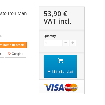
53,90 €
sto Iron Man
VAT incl.
ct
Quantity
t items in stock!
e
Google+
Add to basket