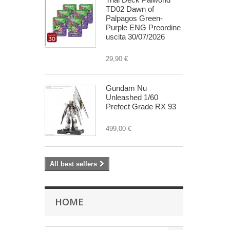
TD02 Dawn of
Palpagos Green-
Purple ENG Preordine
uscita 30/07/2026
29,90 €
Gundam Nu
Unleashed 1/60
Prefect Grade RX 93
499,00 €
All best sellers
HOME