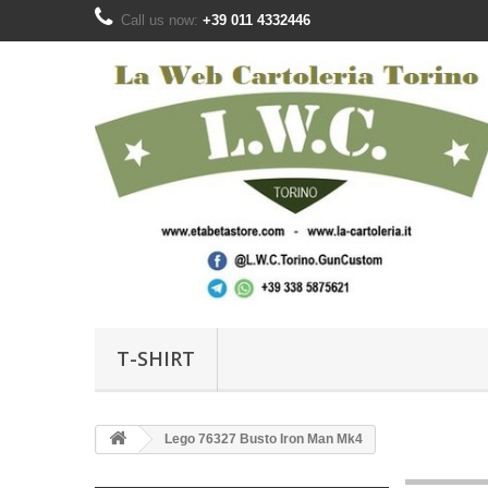
Call us now:
+39 011 4332446‬
T-SHIRT
Lego 76327 Busto Iron Man Mk4